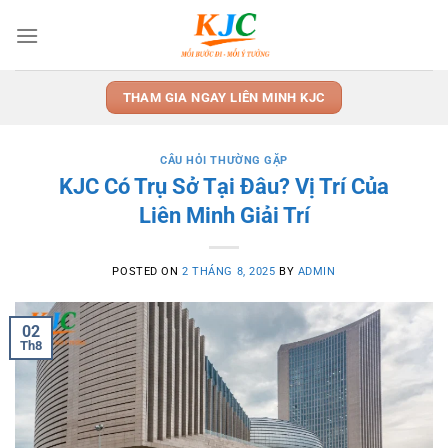
Skip
to
content
THAM GIA NGAY LIÊN MINH KJC
CÂU HỎI THƯỜNG GẶP
KJC Có Trụ Sở Tại Đâu? Vị Trí Của
Liên Minh Giải Trí
POSTED ON
2 THÁNG 8, 2025
BY
ADMIN
02
Th8